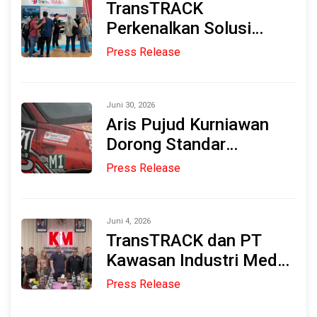
TransTRACK
Indonesia Marine &
Perkenalkan Solusi
Offshore Expo (IMOX)
Smart Maritime
Press Release
Monitoring Berbasis AI
2026
dan IoT di INAMARINE
2026
Juni 30, 2026
Aris Pujud Kurniawan
Dorong Standar
Keselamatan Reli
Press Release
melalui Inovasi Rally
Tracking System
TransTRACK
Juni 4, 2026
TransTRACK dan PT
Kawasan Industri Medan
(KIM) Jajaki Kolaborasi
Press Release
Strategis untuk