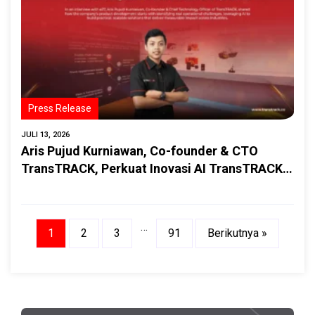
Press Release
JULI 13, 2026
Aris Pujud Kurniawan, Co-founder & CTO
TransTRACK, Perkuat Inovasi AI TransTRACK
untuk Meningkatkan Keselamatan
Transportasi di Indonesia
…
1
2
3
91
Berikutnya »