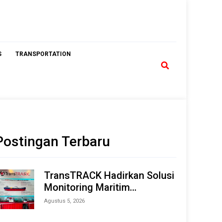
S
TRANSPORTATION
Postingan Terbaru
TransTRACK Hadirkan Solusi
Monitoring Maritim
Terintegrasi Berbasis AI &
Agustus 5, 2026
IoT di Indonesia Marine &