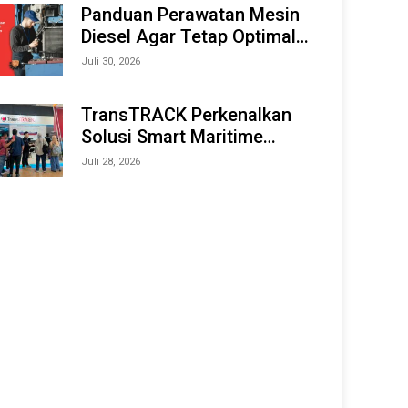
Offshore Expo (IMOX) 2026
Panduan Perawatan Mesin
Diesel Agar Tetap Optimal
dan Tahan Lama
Juli 30, 2026
TransTRACK Perkenalkan
Solusi Smart Maritime
Monitoring Berbasis AI dan
Juli 28, 2026
IoT di INAMARINE 2026