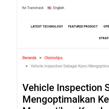
Skip
Ke Transtrack
English
to
content
LATEST TECHNOLOGY
FEATURED PRODUCT
OP
STRAT
Beranda
Otomotips
Vehicle Inspection Sebagai Kunci Mengopti
Vehicle Inspection 
Mengoptimalkan Ke