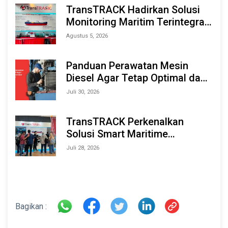
TransTRACK Hadirkan Solusi
Monitoring Maritim Terintegrasi
Berbasis AI & IoT di Indonesia
Agustus 5, 2026
Marine & Offshore Expo (IMOX)
2026
Panduan Perawatan Mesin
Diesel Agar Tetap Optimal dan
Tahan Lama
Juli 30, 2026
TransTRACK Perkenalkan
Solusi Smart Maritime
Monitoring Berbasis AI dan IoT
Juli 28, 2026
di INAMARINE 2026
Bagikan :