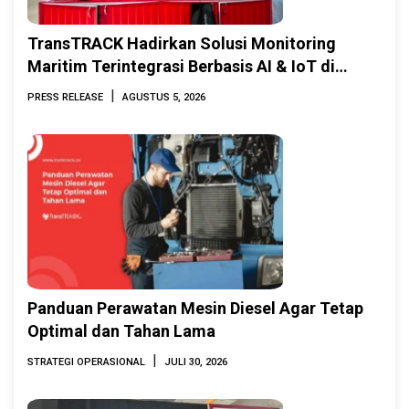
TransTRACK Hadirkan Solusi Monitoring
Maritim Terintegrasi Berbasis AI & IoT di
Indonesia Marine & Offshore Expo (IMOX)
|
PRESS RELEASE
AGUSTUS 5, 2026
2026
Panduan Perawatan Mesin Diesel Agar Tetap
Optimal dan Tahan Lama
|
STRATEGI OPERASIONAL
JULI 30, 2026