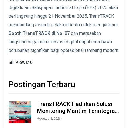
digitalisasi.Balikpapan Industrial Expo (BEX) 2025 akan
berlangsung hingga 21 November 2025. TransTRACK
mengundang seluruh pelaku industri untuk mengunjungi
Booth TransTRACK di No. 87
dan merasakan
langsung bagaimana inovasi digital dapat membawa
perubahan signifikan bagi operasional tambang modern.
Views:
0
Postingan Terbaru
TransTRACK Hadirkan Solusi
Monitoring Maritim Terintegrasi
Berbasis AI & IoT di Indonesia
Agustus 5, 2026
Marine & Offshore Expo (IMOX)