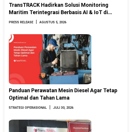
TransTRACK Hadirkan Solusi Monitoring
Maritim Terintegrasi Berbasis AI & IoT di
Indonesia Marine & Offshore Expo (IMOX)
|
PRESS RELEASE
AGUSTUS 5, 2026
2026
Panduan Perawatan Mesin Diesel Agar Tetap
Optimal dan Tahan Lama
|
STRATEGI OPERASIONAL
JULI 30, 2026