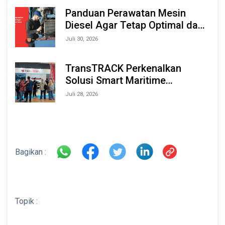
2026
Panduan Perawatan Mesin
Diesel Agar Tetap Optimal dan
Tahan Lama
Juli 30, 2026
TransTRACK Perkenalkan
Solusi Smart Maritime
Monitoring Berbasis AI dan IoT
Juli 28, 2026
di INAMARINE 2026
Bagikan :
Topik :