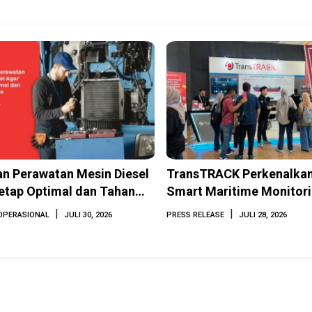
n Perawatan Mesin Diesel
TransTRACK Perkenalkan
etap Optimal dan Tahan
Smart Maritime Monitor
Berbasis AI dan IoT di 
|
|
OPERASIONAL
JULI 30, 2026
PRESS RELEASE
JULI 28, 2026
2026