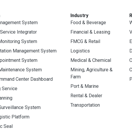
n
Industry
anagement System
Food & Beverage
W
 Service Integrator
Financial & Leasing
V
Monitoring System
FMCG & Retail
E
rtation Management System
Logistics
D
ppointment System
Medical & Chemical
C
 Maintenance System
Mining, Agriculture &
C
Farm
ommand Center Dashboard
P
Port & Marine
g Service
Rental & Dealer
anning
Transportation
Surveillance System
gistic Platform
ic Seal