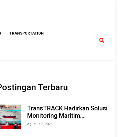
S
TRANSPORTATION
Postingan Terbaru
TransTRACK Hadirkan Solusi
Monitoring Maritim
Terintegrasi Berbasis AI &
Agustus 5, 2026
IoT di Indonesia Marine &