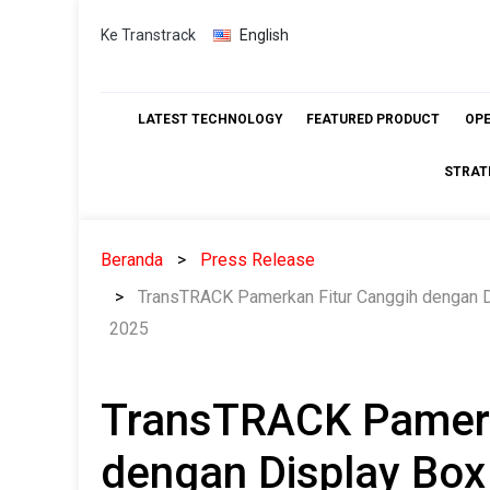
Skip
Ke Transtrack
English
to
content
LATEST TECHNOLOGY
FEATURED PRODUCT
OP
STRAT
Beranda
Press Release
TransTRACK Pamerkan Fitur Canggih dengan Dis
2025
TransTRACK Pamerk
dengan Display Box 