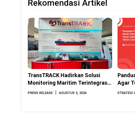
Rekomendasi Artikel
TransTRACK Hadirkan Solusi
Pandua
Monitoring Maritim Terintegrasi
Agar T
Berbasis AI & IoT di Indonesia
Lama
|
PRESS RELEASE
AGUSTUS 5, 2026
STRATEGI 
Marine & Offshore Expo (IMOX)
2026