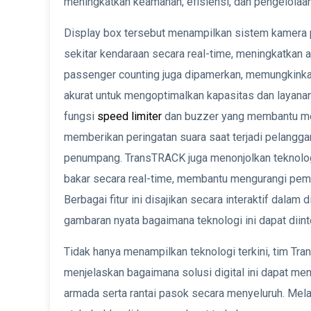
meningkatkan keamanan, efisiensi, dan pengelolaa
Display box tersebut menampilkan sistem kamera
sekitar kendaraan secara real-time, meningkatkan
passenger counting juga dipamerkan, memungkink
akurat untuk mengoptimalkan kapasitas dan layanan
fungsi
speed limiter
dan buzzer yang membantu men
memberikan peringatan suara saat terjadi pelang
penumpang. TransTRACK juga menonjolkan teknolo
bakar secara real-time, membantu mengurangi pemb
Berbagai fitur ini disajikan secara interaktif dala
gambaran nyata bagaimana teknologi ini dapat diin
Tidak hanya menampilkan teknologi terkini, tim Tr
menjelaskan bagaimana solusi digital ini dapat me
armada serta rantai pasok secara menyeluruh. Melal