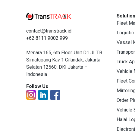
Solutio
Fleet M
contact@transtrack.id
Logistic
+62 8111 9002 999
Vessel 
Transpo
Menara 165, 6th Floor, Unit D1 Jl. TB
Simatupang Kav 1 Cilandak, Jakarta
Truck A
Selatan 12560, DKI Jakarta –
Vehicle
Indonesia
Fleet C
Follow Us
Mirrorin
Order Pl
Vehicle 
Halal Lo
Electron