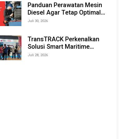
Offshore Expo (IMOX) 2026
Panduan Perawatan Mesin
Diesel Agar Tetap Optimal
dan Tahan Lama
Juli 30, 2026
TransTRACK Perkenalkan
Solusi Smart Maritime
Monitoring Berbasis AI dan
Juli 28, 2026
IoT di INAMARINE 2026