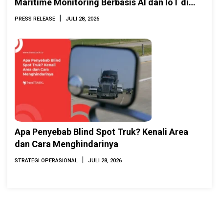
Maritime Monitoring Berbasis AI dan IoT di
INAMARINE 2026
|
PRESS RELEASE
JULI 28, 2026
Apa Penyebab Blind Spot Truk? Kenali Area
dan Cara Menghindarinya
|
STRATEGI OPERASIONAL
JULI 28, 2026