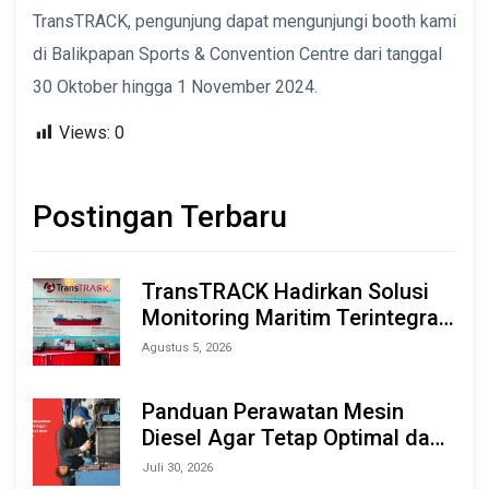
TransTRACK, pengunjung dapat mengunjungi booth kami
di Balikpapan Sports & Convention Centre dari tanggal
30 Oktober hingga 1 November 2024.
Views:
0
Postingan Terbaru
TransTRACK Hadirkan Solusi
Monitoring Maritim Terintegrasi
Berbasis AI & IoT di Indonesia
Agustus 5, 2026
Marine & Offshore Expo (IMOX)
2026
Panduan Perawatan Mesin
Diesel Agar Tetap Optimal dan
Tahan Lama
Juli 30, 2026