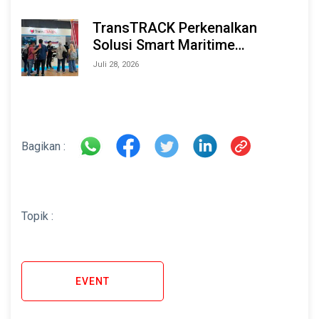
TransTRACK Perkenalkan
Solusi Smart Maritime
Monitoring Berbasis AI dan IoT
Juli 28, 2026
di INAMARINE 2026
Bagikan :
Topik :
EVENT