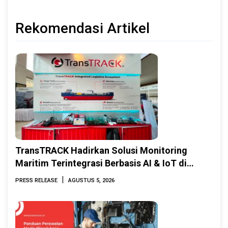
Rekomendasi Artikel
TransTRACK Hadirkan Solusi Monitoring
Maritim Terintegrasi Berbasis AI & IoT di
Indonesia Marine & Offshore Expo (IMOX)
|
PRESS RELEASE
AGUSTUS 5, 2026
2026