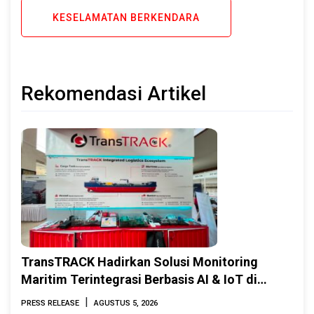
KESELAMATAN BERKENDARA
Rekomendasi Artikel
TransTRACK Hadirkan Solusi Monitoring
Maritim Terintegrasi Berbasis AI & IoT di
Indonesia Marine & Offshore Expo (IMOX)
|
PRESS RELEASE
AGUSTUS 5, 2026