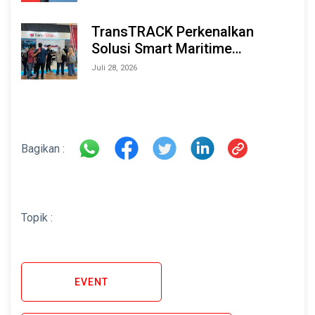
TransTRACK Perkenalkan
Solusi Smart Maritime
Monitoring Berbasis AI dan IoT
Juli 28, 2026
di INAMARINE 2026
Bagikan :
Topik :
EVENT