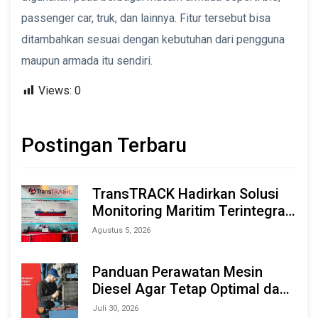
passenger car, truk, dan lainnya. Fitur tersebut bisa
ditambahkan sesuai dengan kebutuhan dari pengguna
maupun armada itu sendiri.
Views:
0
Postingan Terbaru
TransTRACK Hadirkan Solusi
Monitoring Maritim Terintegrasi
Berbasis AI & IoT di Indonesia
Agustus 5, 2026
Marine & Offshore Expo (IMOX)
2026
Panduan Perawatan Mesin
Diesel Agar Tetap Optimal dan
Tahan Lama
Juli 30, 2026