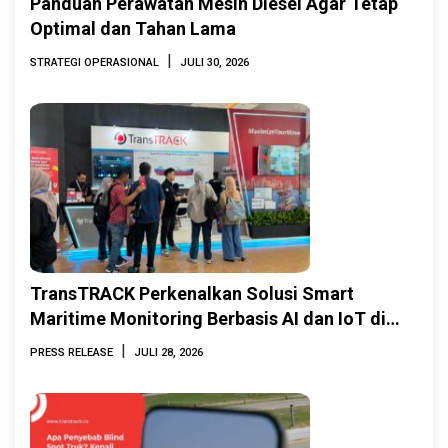
Panduan Perawatan Mesin Diesel Agar Tetap
Optimal dan Tahan Lama
|
STRATEGI OPERASIONAL
JULI 30, 2026
TransTRACK Perkenalkan Solusi Smart
Maritime Monitoring Berbasis AI dan IoT di
INAMARINE 2026
|
PRESS RELEASE
JULI 28, 2026