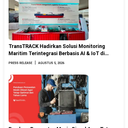
TransTRACK Hadirkan Solusi Monitoring
Maritim Terintegrasi Berbasis AI & IoT di
Indonesia Marine & Offshore Expo (IMOX)
|
PRESS RELEASE
AGUSTUS 5, 2026
2026