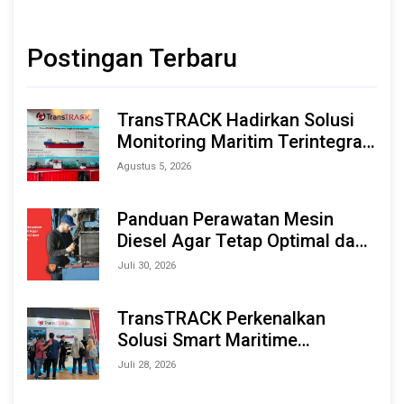
Postingan Terbaru
TransTRACK Hadirkan Solusi
Monitoring Maritim Terintegrasi
Berbasis AI & IoT di Indonesia
Agustus 5, 2026
Marine & Offshore Expo (IMOX)
2026
Panduan Perawatan Mesin
Diesel Agar Tetap Optimal dan
Tahan Lama
Juli 30, 2026
TransTRACK Perkenalkan
Solusi Smart Maritime
Monitoring Berbasis AI dan IoT
Juli 28, 2026
di INAMARINE 2026