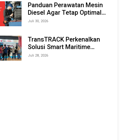
Offshore Expo (IMOX) 2026
Panduan Perawatan Mesin
Diesel Agar Tetap Optimal
dan Tahan Lama
Juli 30, 2026
TransTRACK Perkenalkan
Solusi Smart Maritime
Monitoring Berbasis AI dan
Juli 28, 2026
IoT di INAMARINE 2026