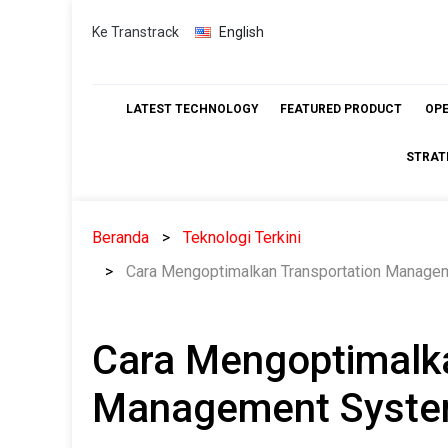
Skip
Ke Transtrack
English
to
content
LATEST TECHNOLOGY
FEATURED PRODUCT
OP
STRAT
Beranda
Teknologi Terkini
Cara Mengoptimalkan Transportation Manage
Cara Mengoptimalka
Management System