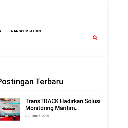
S
TRANSPORTATION
Postingan Terbaru
TransTRACK Hadirkan Solusi
Monitoring Maritim
Terintegrasi Berbasis AI &
Agustus 5, 2026
IoT di Indonesia Marine &