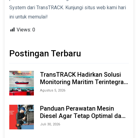
System dari TransTRACK. Kunjungi situs web kami hari
ini untuk memulai!
Views:
0
Postingan Terbaru
TransTRACK Hadirkan Solusi
Monitoring Maritim Terintegrasi
Berbasis AI & IoT di Indonesia
Agustus 5, 2026
Marine & Offshore Expo (IMOX)
2026
Panduan Perawatan Mesin
Diesel Agar Tetap Optimal dan
Tahan Lama
Juli 30, 2026