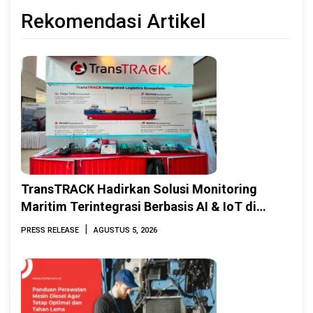
Rekomendasi Artikel
TransTRACK Hadirkan Solusi Monitoring
Maritim Terintegrasi Berbasis AI & IoT di
Indonesia Marine & Offshore Expo (IMOX)
|
PRESS RELEASE
AGUSTUS 5, 2026
2026