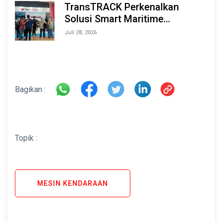
TransTRACK Perkenalkan
Solusi Smart Maritime
Monitoring Berbasis AI dan IoT
Juli 28, 2026
di INAMARINE 2026
Bagikan :
Topik :
MESIN KENDARAAN