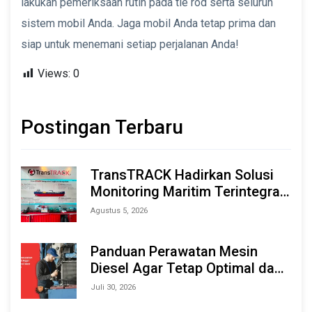
lakukan pemeriksaan rutin pada tie rod serta seluruh
sistem mobil Anda. Jaga mobil Anda tetap prima dan
siap untuk menemani setiap perjalanan Anda!
Views:
0
Postingan Terbaru
TransTRACK Hadirkan Solusi
Monitoring Maritim Terintegrasi
Berbasis AI & IoT di Indonesia
Agustus 5, 2026
Marine & Offshore Expo (IMOX)
2026
Panduan Perawatan Mesin
Diesel Agar Tetap Optimal dan
Tahan Lama
Juli 30, 2026