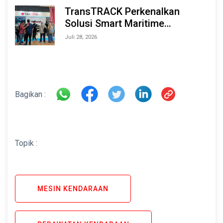
TransTRACK Perkenalkan
Solusi Smart Maritime
Monitoring Berbasis AI dan IoT
Juli 28, 2026
di INAMARINE 2026
Bagikan :
Topik :
MESIN KENDARAAN