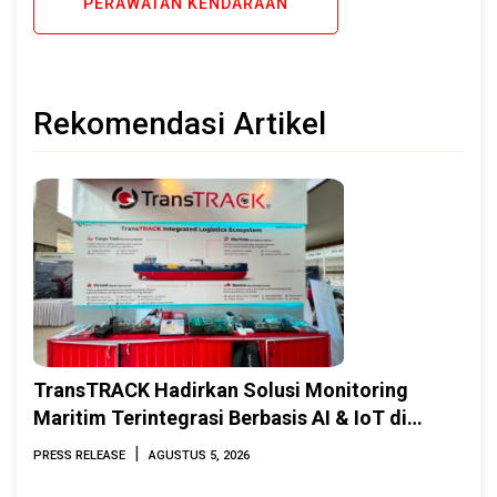
PERAWATAN KENDARAAN
Rekomendasi Artikel
TransTRACK Hadirkan Solusi Monitoring
Maritim Terintegrasi Berbasis AI & IoT di
Indonesia Marine & Offshore Expo (IMOX)
|
PRESS RELEASE
AGUSTUS 5, 2026
2026