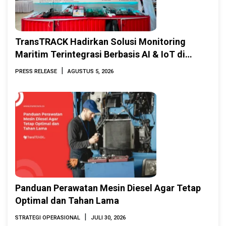
TransTRACK Hadirkan Solusi Monitoring
Maritim Terintegrasi Berbasis AI & IoT di
Indonesia Marine & Offshore Expo (IMOX)
|
PRESS RELEASE
AGUSTUS 5, 2026
2026
Panduan Perawatan Mesin Diesel Agar Tetap
Optimal dan Tahan Lama
|
STRATEGI OPERASIONAL
JULI 30, 2026