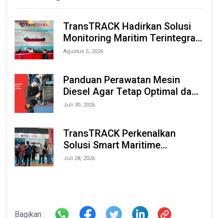
TransTRACK Hadirkan Solusi
Monitoring Maritim Terintegrasi
Berbasis AI & IoT di Indonesia
Agustus 5, 2026
Marine & Offshore Expo (IMOX)
2026
Panduan Perawatan Mesin
Diesel Agar Tetap Optimal dan
Tahan Lama
Juli 30, 2026
TransTRACK Perkenalkan
Solusi Smart Maritime
Monitoring Berbasis AI dan IoT
Juli 28, 2026
di INAMARINE 2026
Bagikan :