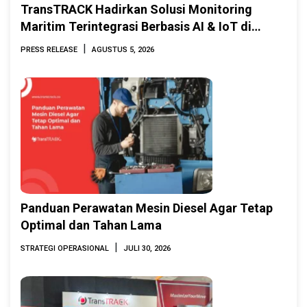
TransTRACK Hadirkan Solusi Monitoring
Maritim Terintegrasi Berbasis AI & IoT di
Indonesia Marine & Offshore Expo (IMOX)
|
PRESS RELEASE
AGUSTUS 5, 2026
2026
Panduan Perawatan Mesin Diesel Agar Tetap
Optimal dan Tahan Lama
|
STRATEGI OPERASIONAL
JULI 30, 2026