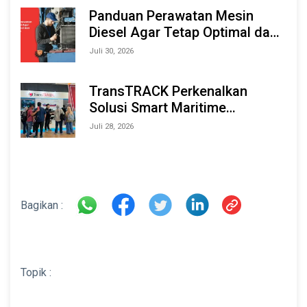
2026
Panduan Perawatan Mesin
Diesel Agar Tetap Optimal dan
Tahan Lama
Juli 30, 2026
TransTRACK Perkenalkan
Solusi Smart Maritime
Monitoring Berbasis AI dan IoT
Juli 28, 2026
di INAMARINE 2026
Bagikan :
Topik :