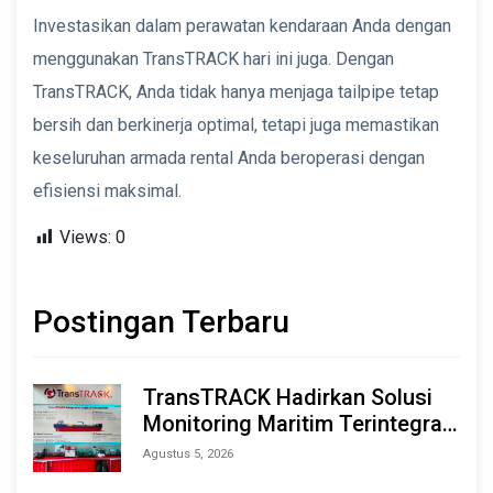
Investasikan dalam perawatan kendaraan Anda dengan
menggunakan TransTRACK hari ini juga. Dengan
TransTRACK, Anda tidak hanya menjaga tailpipe tetap
bersih dan berkinerja optimal, tetapi juga memastikan
keseluruhan armada rental Anda beroperasi dengan
efisiensi maksimal.
Views:
0
Postingan Terbaru
TransTRACK Hadirkan Solusi
Monitoring Maritim Terintegrasi
Berbasis AI & IoT di Indonesia
Agustus 5, 2026
Marine & Offshore Expo (IMOX)