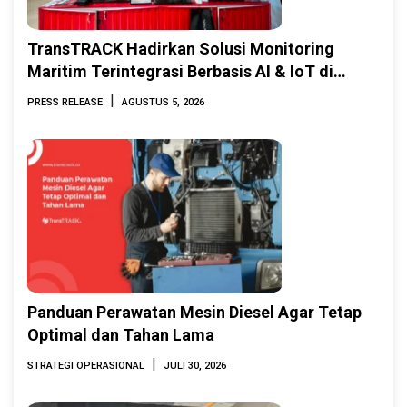
TransTRACK Hadirkan Solusi Monitoring
Maritim Terintegrasi Berbasis AI & IoT di
Indonesia Marine & Offshore Expo (IMOX)
|
PRESS RELEASE
AGUSTUS 5, 2026
2026
Panduan Perawatan Mesin Diesel Agar Tetap
Optimal dan Tahan Lama
|
STRATEGI OPERASIONAL
JULI 30, 2026