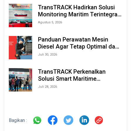
TransTRACK Hadirkan Solusi
Monitoring Maritim Terintegrasi
Berbasis AI & IoT di Indonesia
Agustus 5, 2026
Marine & Offshore Expo (IMOX)
2026
Panduan Perawatan Mesin
Diesel Agar Tetap Optimal dan
Tahan Lama
Juli 30, 2026
TransTRACK Perkenalkan
Solusi Smart Maritime
Monitoring Berbasis AI dan IoT
Juli 28, 2026
di INAMARINE 2026
Bagikan :