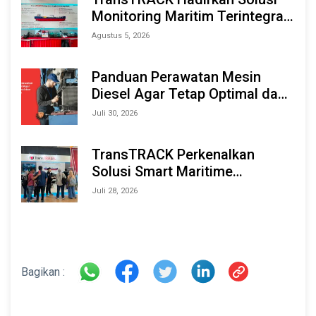
Monitoring Maritim Terintegrasi
Berbasis AI & IoT di Indonesia
Agustus 5, 2026
Marine & Offshore Expo (IMOX)
2026
Panduan Perawatan Mesin
Diesel Agar Tetap Optimal dan
Tahan Lama
Juli 30, 2026
TransTRACK Perkenalkan
Solusi Smart Maritime
Monitoring Berbasis AI dan IoT
Juli 28, 2026
di INAMARINE 2026
Bagikan :