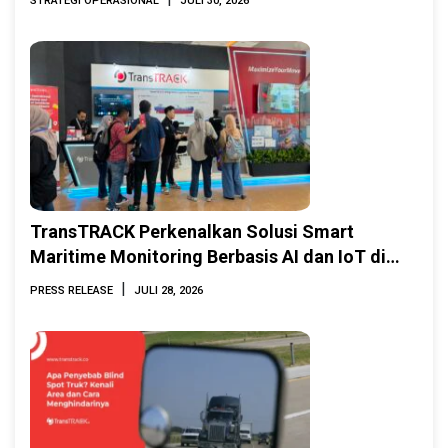
STRATEGI OPERASIONAL
JULI 30, 2026
TransTRACK Perkenalkan Solusi Smart
Maritime Monitoring Berbasis AI dan IoT di
INAMARINE 2026
|
PRESS RELEASE
JULI 28, 2026