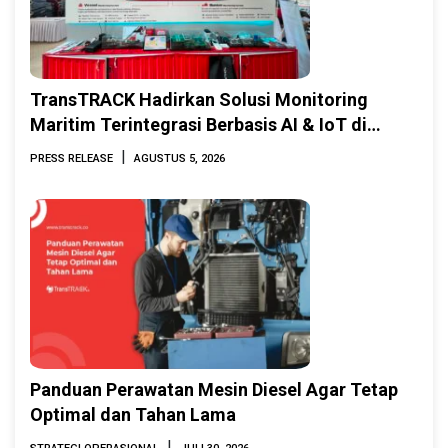
TransTRACK Hadirkan Solusi Monitoring
Maritim Terintegrasi Berbasis AI & IoT di
Indonesia Marine & Offshore Expo (IMOX)
|
PRESS RELEASE
AGUSTUS 5, 2026
2026
Panduan Perawatan Mesin Diesel Agar Tetap
Optimal dan Tahan Lama
|