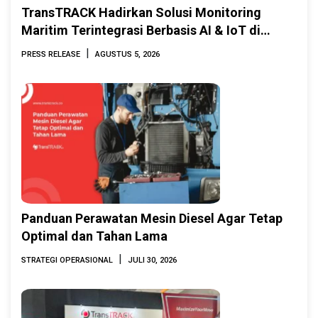
TransTRACK Hadirkan Solusi Monitoring
Maritim Terintegrasi Berbasis AI & IoT di
Indonesia Marine & Offshore Expo (IMOX)
|
PRESS RELEASE
AGUSTUS 5, 2026
2026
Panduan Perawatan Mesin Diesel Agar Tetap
Optimal dan Tahan Lama
|
STRATEGI OPERASIONAL
JULI 30, 2026