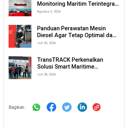
Monitoring Maritim Terintegrasi
Berbasis AI & IoT di Indonesia
Agustus 5, 2026
Marine & Offshore Expo (IMOX)
2026
Panduan Perawatan Mesin
Diesel Agar Tetap Optimal dan
Tahan Lama
Juli 30, 2026
TransTRACK Perkenalkan
Solusi Smart Maritime
Monitoring Berbasis AI dan IoT
Juli 28, 2026
di INAMARINE 2026
Bagikan :