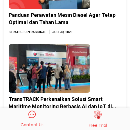
Panduan Perawatan Mesin Diesel Agar Tetap
Optimal dan Tahan Lama
|
STRATEGI OPERASIONAL
JULI 30, 2026
TransTRACK Perkenalkan Solusi Smart
Maritime Monitoring Berbasis AI dan IoT di
INAMARINE 2026
|
PRESS RELEASE
JULI 28, 2026
Contact Us
Free Trial