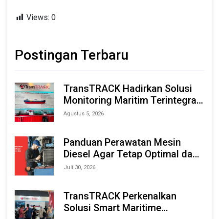
Views:
0
Postingan Terbaru
TransTRACK Hadirkan Solusi
Monitoring Maritim Terintegrasi
Berbasis AI & IoT di Indonesia
Agustus 5, 2026
Marine & Offshore Expo (IMOX)
2026
Panduan Perawatan Mesin
Diesel Agar Tetap Optimal dan
Tahan Lama
Juli 30, 2026
TransTRACK Perkenalkan
Solusi Smart Maritime