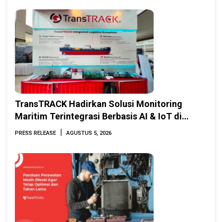
TransTRACK Hadirkan Solusi Monitoring
Maritim Terintegrasi Berbasis AI & IoT di
Indonesia Marine & Offshore Expo (IMOX)
|
PRESS RELEASE
AGUSTUS 5, 2026
2026