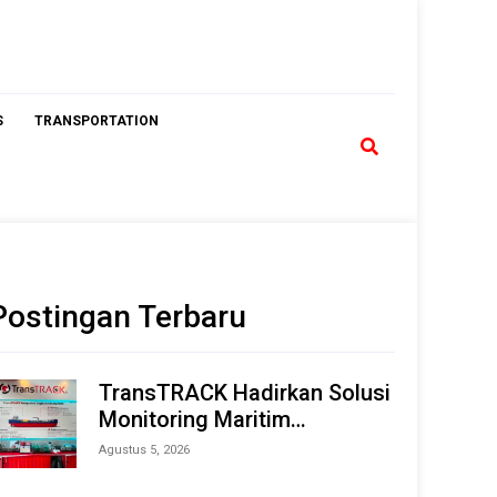
S
TRANSPORTATION
Postingan Terbaru
TransTRACK Hadirkan Solusi
Monitoring Maritim
Terintegrasi Berbasis AI &
Agustus 5, 2026
IoT di Indonesia Marine &