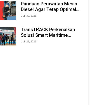
Offshore Expo (IMOX) 2026
Panduan Perawatan Mesin
Diesel Agar Tetap Optimal
dan Tahan Lama
Juli 30, 2026
TransTRACK Perkenalkan
Solusi Smart Maritime
Monitoring Berbasis AI dan
Juli 28, 2026
IoT di INAMARINE 2026