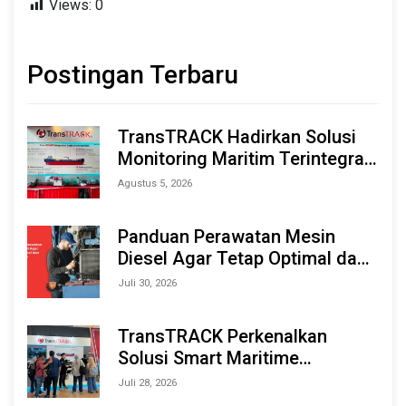
Views:
0
Postingan Terbaru
TransTRACK Hadirkan Solusi
Monitoring Maritim Terintegrasi
Berbasis AI & IoT di Indonesia
Agustus 5, 2026
Marine & Offshore Expo (IMOX)
2026
Panduan Perawatan Mesin
Diesel Agar Tetap Optimal dan
Tahan Lama
Juli 30, 2026
TransTRACK Perkenalkan
Solusi Smart Maritime
Monitoring Berbasis AI dan IoT
Juli 28, 2026
di INAMARINE 2026