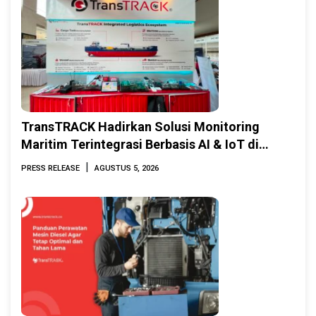
TransTRACK Hadirkan Solusi Monitoring
Maritim Terintegrasi Berbasis AI & IoT di
Indonesia Marine & Offshore Expo (IMOX)
|
PRESS RELEASE
AGUSTUS 5, 2026
2026