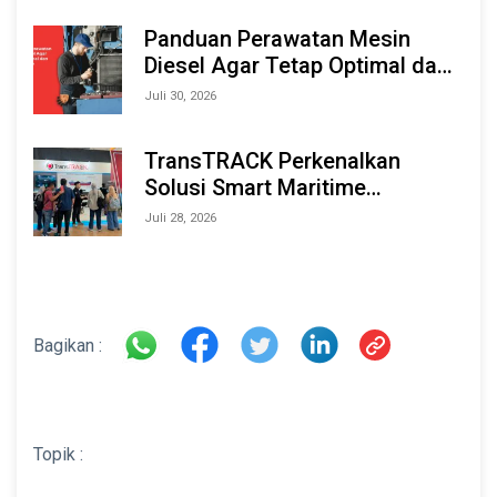
2026
Panduan Perawatan Mesin
Diesel Agar Tetap Optimal dan
Tahan Lama
Juli 30, 2026
TransTRACK Perkenalkan
Solusi Smart Maritime
Monitoring Berbasis AI dan IoT
Juli 28, 2026
di INAMARINE 2026
Bagikan :
Topik :