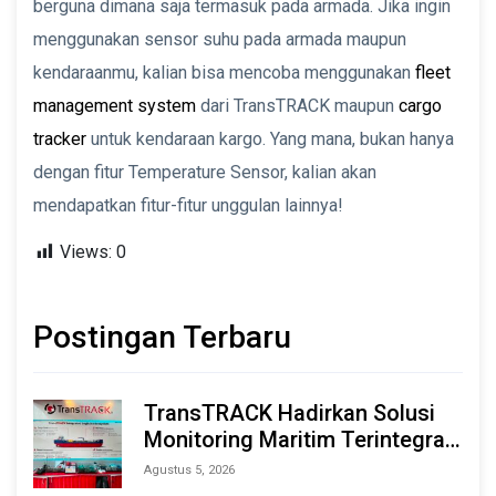
berguna dimana saja termasuk pada armada. Jika ingin
menggunakan sensor suhu pada armada maupun
kendaraanmu, kalian bisa mencoba menggunakan
fleet
management system
dari TransTRACK maupun
cargo
tracker
untuk kendaraan kargo. Yang mana, bukan hanya
dengan fitur Temperature Sensor, kalian akan
mendapatkan fitur-fitur unggulan lainnya!
Views:
0
Postingan Terbaru
TransTRACK Hadirkan Solusi
Monitoring Maritim Terintegrasi
Berbasis AI & IoT di Indonesia
Agustus 5, 2026
Marine & Offshore Expo (IMOX)