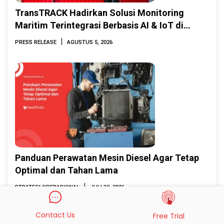
TransTRACK Hadirkan Solusi Monitoring
Maritim Terintegrasi Berbasis AI & IoT di
Indonesia Marine & Offshore Expo (IMOX)
|
PRESS RELEASE
AGUSTUS 5, 2026
2026
Panduan Perawatan Mesin Diesel Agar Tetap
Optimal dan Tahan Lama
|
STRATEGI OPERASIONAL
JULI 30, 2026
Contact Us
Free Trial