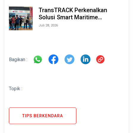
TransTRACK Perkenalkan
Solusi Smart Maritime
Monitoring Berbasis AI dan IoT
Juli 28, 2026
di INAMARINE 2026
Bagikan :
Topik :
TIPS BERKENDARA