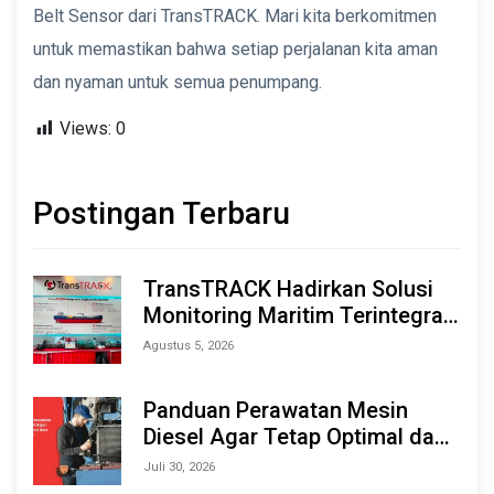
Belt Sensor dari TransTRACK. Mari kita berkomitmen
untuk memastikan bahwa setiap perjalanan kita aman
dan nyaman untuk semua penumpang.
Views:
0
Postingan Terbaru
TransTRACK Hadirkan Solusi
Monitoring Maritim Terintegrasi
Berbasis AI & IoT di Indonesia
Agustus 5, 2026
Marine & Offshore Expo (IMOX)
2026
Panduan Perawatan Mesin
Diesel Agar Tetap Optimal dan
Tahan Lama
Juli 30, 2026