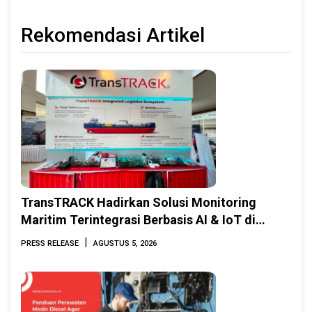
Rekomendasi Artikel
TransTRACK Hadirkan Solusi Monitoring
Maritim Terintegrasi Berbasis AI & IoT di
Indonesia Marine & Offshore Expo (IMOX)
|
PRESS RELEASE
AGUSTUS 5, 2026
2026