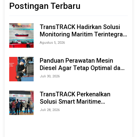
Postingan Terbaru
TransTRACK Hadirkan Solusi
Monitoring Maritim Terintegrasi
Berbasis AI & IoT di Indonesia
Agustus 5, 2026
Marine & Offshore Expo (IMOX)
2026
Panduan Perawatan Mesin
Diesel Agar Tetap Optimal dan
Tahan Lama
Juli 30, 2026
TransTRACK Perkenalkan
Solusi Smart Maritime
Monitoring Berbasis AI dan IoT
Juli 28, 2026
di INAMARINE 2026