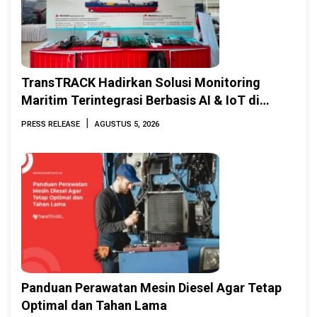
TransTRACK Hadirkan Solusi Monitoring
Maritim Terintegrasi Berbasis AI & IoT di
Indonesia Marine & Offshore Expo (IMOX)
|
PRESS RELEASE
AGUSTUS 5, 2026
2026
Panduan Perawatan Mesin Diesel Agar Tetap
Optimal dan Tahan Lama