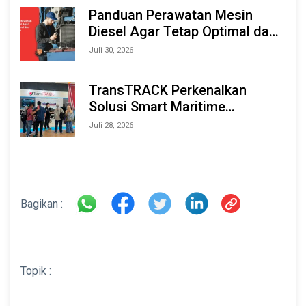
2026
Panduan Perawatan Mesin
Diesel Agar Tetap Optimal dan
Tahan Lama
Juli 30, 2026
TransTRACK Perkenalkan
Solusi Smart Maritime
Monitoring Berbasis AI dan IoT
Juli 28, 2026
di INAMARINE 2026
Bagikan :
Topik :