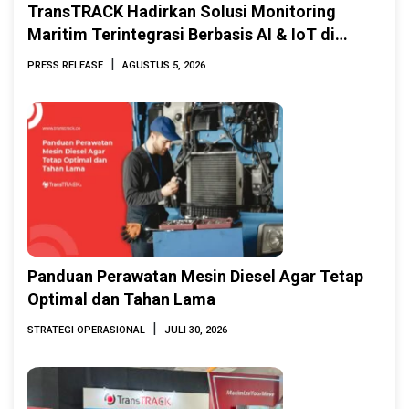
TransTRACK Hadirkan Solusi Monitoring
Maritim Terintegrasi Berbasis AI & IoT di
Indonesia Marine & Offshore Expo (IMOX)
|
PRESS RELEASE
AGUSTUS 5, 2026
2026
Panduan Perawatan Mesin Diesel Agar Tetap
Optimal dan Tahan Lama
|
STRATEGI OPERASIONAL
JULI 30, 2026