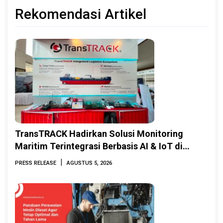
Rekomendasi Artikel
TransTRACK Hadirkan Solusi Monitoring
Maritim Terintegrasi Berbasis AI & IoT di
Indonesia Marine & Offshore Expo (IMOX)
|
PRESS RELEASE
AGUSTUS 5, 2026
2026