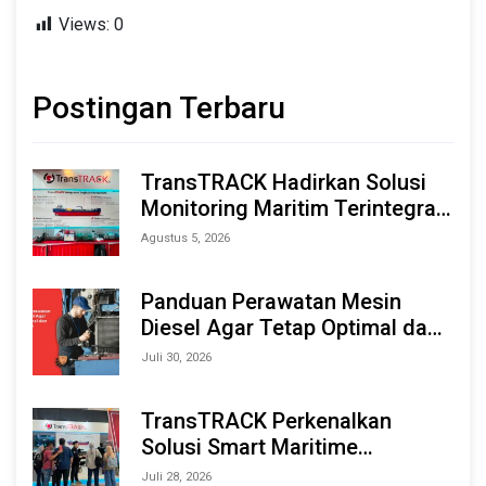
Views:
0
Postingan Terbaru
TransTRACK Hadirkan Solusi
Monitoring Maritim Terintegrasi
Berbasis AI & IoT di Indonesia
Agustus 5, 2026
Marine & Offshore Expo (IMOX)
2026
Panduan Perawatan Mesin
Diesel Agar Tetap Optimal dan
Tahan Lama
Juli 30, 2026
TransTRACK Perkenalkan
Solusi Smart Maritime
Monitoring Berbasis AI dan IoT
Juli 28, 2026