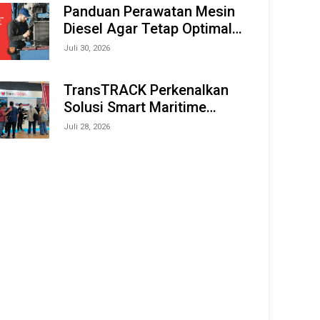
Offshore Expo (IMOX) 2026
Panduan Perawatan Mesin
Diesel Agar Tetap Optimal
dan Tahan Lama
Juli 30, 2026
TransTRACK Perkenalkan
Solusi Smart Maritime
Monitoring Berbasis AI dan
Juli 28, 2026
IoT di INAMARINE 2026