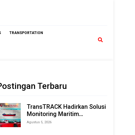
S
TRANSPORTATION
Postingan Terbaru
TransTRACK Hadirkan Solusi
Monitoring Maritim
Terintegrasi Berbasis AI &
Agustus 5, 2026
IoT di Indonesia Marine &