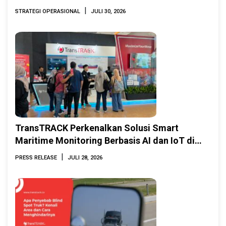
|
STRATEGI OPERASIONAL
JULI 30, 2026
TransTRACK Perkenalkan Solusi Smart
Maritime Monitoring Berbasis AI dan IoT di
INAMARINE 2026
|
PRESS RELEASE
JULI 28, 2026