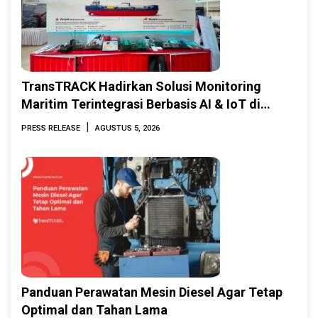
TransTRACK Hadirkan Solusi Monitoring
Maritim Terintegrasi Berbasis AI & IoT di
Indonesia Marine & Offshore Expo (IMOX)
|
PRESS RELEASE
AGUSTUS 5, 2026
2026
Panduan Perawatan Mesin Diesel Agar Tetap
Optimal dan Tahan Lama