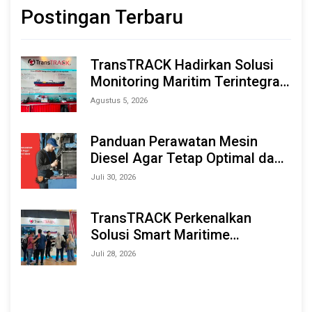
Postingan Terbaru
TransTRACK Hadirkan Solusi
Monitoring Maritim Terintegrasi
Berbasis AI & IoT di Indonesia
Agustus 5, 2026
Marine & Offshore Expo (IMOX)
2026
Panduan Perawatan Mesin
Diesel Agar Tetap Optimal dan
Tahan Lama
Juli 30, 2026
TransTRACK Perkenalkan
Solusi Smart Maritime
Monitoring Berbasis AI dan IoT
Juli 28, 2026
di INAMARINE 2026