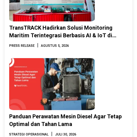
TransTRACK Hadirkan Solusi Monitoring
Maritim Terintegrasi Berbasis AI & IoT di
Indonesia Marine & Offshore Expo (IMOX)
|
PRESS RELEASE
AGUSTUS 5, 2026
2026
Panduan Perawatan Mesin Diesel Agar Tetap
Optimal dan Tahan Lama
|
STRATEGI OPERASIONAL
JULI 30, 2026