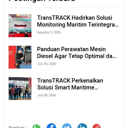
TransTRACK Hadirkan Solusi
Monitoring Maritim Terintegrasi
Berbasis AI & IoT di Indonesia
Agustus 5, 2026
Marine & Offshore Expo (IMOX)
2026
Panduan Perawatan Mesin
Diesel Agar Tetap Optimal dan
Tahan Lama
Juli 30, 2026
TransTRACK Perkenalkan
Solusi Smart Maritime
Monitoring Berbasis AI dan IoT
Juli 28, 2026
di INAMARINE 2026