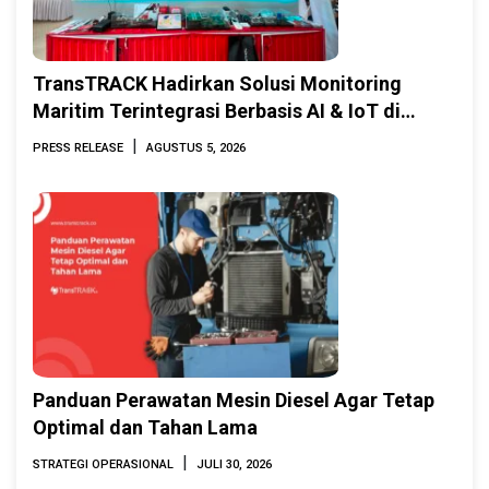
TransTRACK Hadirkan Solusi Monitoring
Maritim Terintegrasi Berbasis AI & IoT di
Indonesia Marine & Offshore Expo (IMOX)
|
PRESS RELEASE
AGUSTUS 5, 2026
2026
Panduan Perawatan Mesin Diesel Agar Tetap
Optimal dan Tahan Lama
|
STRATEGI OPERASIONAL
JULI 30, 2026