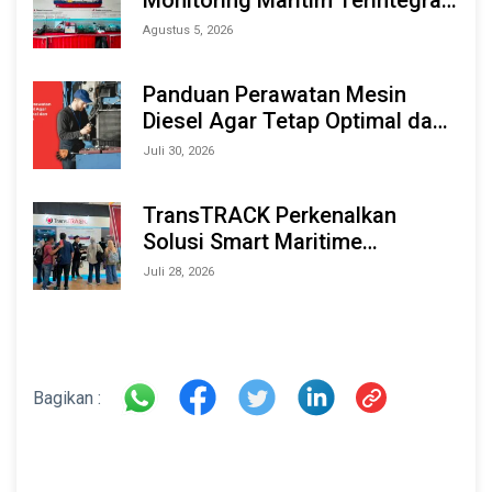
Berbasis AI & IoT di Indonesia
Agustus 5, 2026
Marine & Offshore Expo (IMOX)
2026
Panduan Perawatan Mesin
Diesel Agar Tetap Optimal dan
Tahan Lama
Juli 30, 2026
TransTRACK Perkenalkan
Solusi Smart Maritime
Monitoring Berbasis AI dan IoT
Juli 28, 2026
di INAMARINE 2026
Bagikan :