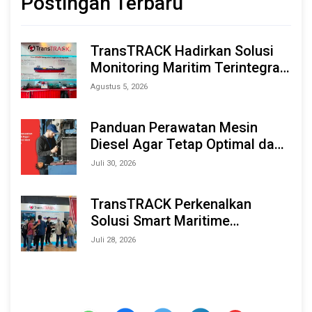
Postingan Terbaru
TransTRACK Hadirkan Solusi
Monitoring Maritim Terintegrasi
Berbasis AI & IoT di Indonesia
Agustus 5, 2026
Marine & Offshore Expo (IMOX)
2026
Panduan Perawatan Mesin
Diesel Agar Tetap Optimal dan
Tahan Lama
Juli 30, 2026
TransTRACK Perkenalkan
Solusi Smart Maritime
Monitoring Berbasis AI dan IoT
Juli 28, 2026
di INAMARINE 2026