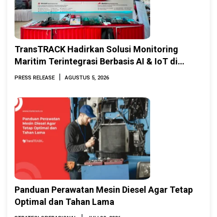
TransTRACK Hadirkan Solusi Monitoring
Maritim Terintegrasi Berbasis AI & IoT di
Indonesia Marine & Offshore Expo (IMOX)
|
PRESS RELEASE
AGUSTUS 5, 2026
2026
Panduan Perawatan Mesin Diesel Agar Tetap
Optimal dan Tahan Lama