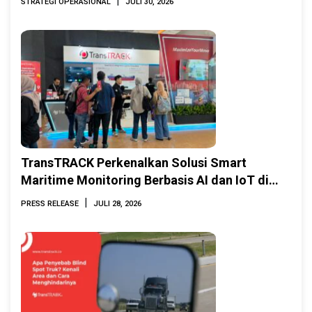
|
STRATEGI OPERASIONAL
JULI 30, 2026
TransTRACK Perkenalkan Solusi Smart
Maritime Monitoring Berbasis AI dan IoT di
INAMARINE 2026
|
PRESS RELEASE
JULI 28, 2026