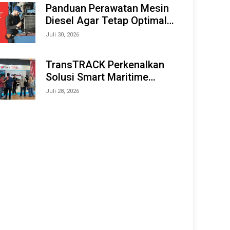
Offshore Expo (IMOX) 2026
Panduan Perawatan Mesin
Diesel Agar Tetap Optimal
dan Tahan Lama
Juli 30, 2026
TransTRACK Perkenalkan
Solusi Smart Maritime
Monitoring Berbasis AI dan
Juli 28, 2026
IoT di INAMARINE 2026