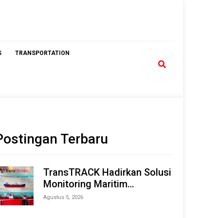
S
TRANSPORTATION
Postingan Terbaru
TransTRACK Hadirkan Solusi
Monitoring Maritim
Terintegrasi Berbasis AI &
Agustus 5, 2026
IoT di Indonesia Marine &