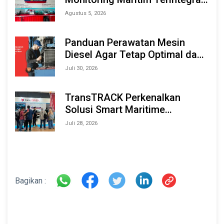
Berbasis AI & IoT di Indonesia
Agustus 5, 2026
Marine & Offshore Expo (IMOX)
2026
Panduan Perawatan Mesin
Diesel Agar Tetap Optimal dan
Tahan Lama
Juli 30, 2026
TransTRACK Perkenalkan
Solusi Smart Maritime
Monitoring Berbasis AI dan IoT
Juli 28, 2026
di INAMARINE 2026
Bagikan :