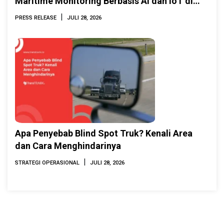
Maritime Monitoring Berbasis AI dan IoT di
INAMARINE 2026
|
PRESS RELEASE
JULI 28, 2026
Apa Penyebab Blind Spot Truk? Kenali Area
dan Cara Menghindarinya
|
STRATEGI OPERASIONAL
JULI 28, 2026