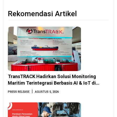
Rekomendasi Artikel
TransTRACK Hadirkan Solusi Monitoring
Maritim Terintegrasi Berbasis AI & IoT di
Indonesia Marine & Offshore Expo (IMOX)
|
PRESS RELEASE
AGUSTUS 5, 2026
2026