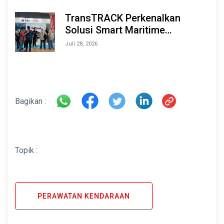
TransTRACK Perkenalkan
Solusi Smart Maritime
Monitoring Berbasis AI dan IoT
Juli 28, 2026
di INAMARINE 2026
Bagikan :
Topik :
PERAWATAN KENDARAAN