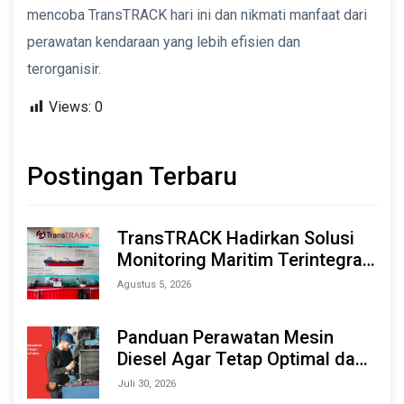
mencoba TransTRACK hari ini dan nikmati manfaat dari
perawatan kendaraan yang lebih efisien dan
terorganisir.
Views:
0
Postingan Terbaru
TransTRACK Hadirkan Solusi
Monitoring Maritim Terintegrasi
Berbasis AI & IoT di Indonesia
Agustus 5, 2026
Marine & Offshore Expo (IMOX)
2026
Panduan Perawatan Mesin
Diesel Agar Tetap Optimal dan
Tahan Lama
Juli 30, 2026