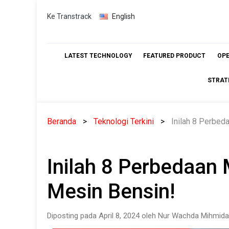
Skip
Ke Transtrack
English
to
content
LATEST TECHNOLOGY
FEATURED PRODUCT
OP
STRAT
Beranda
Teknologi Terkini
Inilah 8 Perbed
Inilah 8 Perbedaan 
Mesin Bensin!
Diposting pada April 8, 2024 oleh Nur Wachda Mihmida