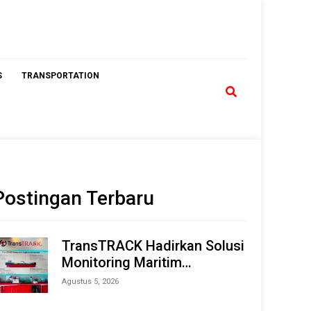
S
TRANSPORTATION
Postingan Terbaru
TransTRACK Hadirkan Solusi
Monitoring Maritim
Terintegrasi Berbasis AI &
Agustus 5, 2026
IoT di Indonesia Marine &