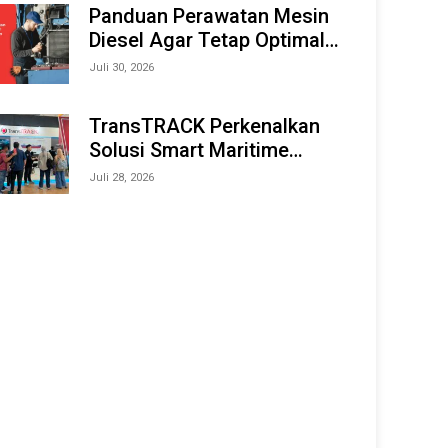
Offshore Expo (IMOX) 2026
Panduan Perawatan Mesin
Diesel Agar Tetap Optimal
dan Tahan Lama
Juli 30, 2026
TransTRACK Perkenalkan
Solusi Smart Maritime
Monitoring Berbasis AI dan
Juli 28, 2026
IoT di INAMARINE 2026