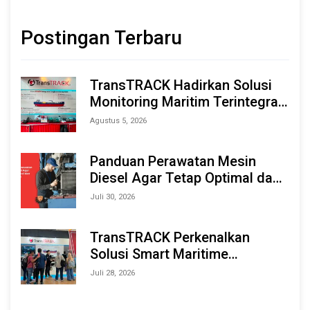
Postingan Terbaru
TransTRACK Hadirkan Solusi
Monitoring Maritim Terintegrasi
Berbasis AI & IoT di Indonesia
Agustus 5, 2026
Marine & Offshore Expo (IMOX)
2026
Panduan Perawatan Mesin
Diesel Agar Tetap Optimal dan
Tahan Lama
Juli 30, 2026
TransTRACK Perkenalkan
Solusi Smart Maritime
Monitoring Berbasis AI dan IoT
Juli 28, 2026
di INAMARINE 2026