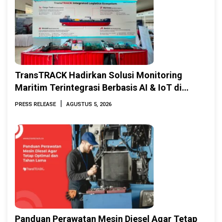
TransTRACK Hadirkan Solusi Monitoring
Maritim Terintegrasi Berbasis AI & IoT di
Indonesia Marine & Offshore Expo (IMOX)
|
PRESS RELEASE
AGUSTUS 5, 2026
2026
Panduan Perawatan Mesin Diesel Agar Tetap