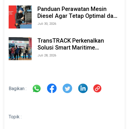
2026
Panduan Perawatan Mesin
Diesel Agar Tetap Optimal dan
Tahan Lama
Juli 30, 2026
TransTRACK Perkenalkan
Solusi Smart Maritime
Monitoring Berbasis AI dan IoT
Juli 28, 2026
di INAMARINE 2026
Bagikan :
Topik :