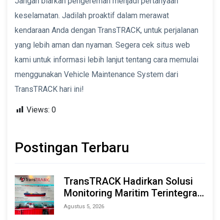
Jangan biarkan pengereman menjadi pertanyaan
keselamatan. Jadilah proaktif dalam merawat
kendaraan Anda dengan TransTRACK, untuk perjalanan
yang lebih aman dan nyaman. Segera cek situs web
kami untuk informasi lebih lanjut tentang cara memulai
menggunakan Vehicle Maintenance System dari
TransTRACK hari ini!
Views:
0
Postingan Terbaru
TransTRACK Hadirkan Solusi
Monitoring Maritim Terintegrasi
Berbasis AI & IoT di Indonesia
Agustus 5, 2026
Marine & Offshore Expo (IMOX)