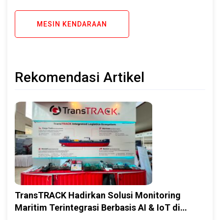
MESIN KENDARAAN
Rekomendasi Artikel
TransTRACK Hadirkan Solusi Monitoring
Maritim Terintegrasi Berbasis AI & IoT di
Indonesia Marine & Offshore Expo (IMOX)