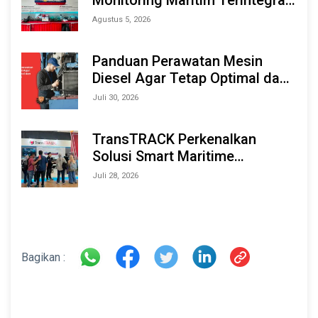
Berbasis AI & IoT di Indonesia
Agustus 5, 2026
Marine & Offshore Expo (IMOX)
2026
Panduan Perawatan Mesin
Diesel Agar Tetap Optimal dan
Tahan Lama
Juli 30, 2026
TransTRACK Perkenalkan
Solusi Smart Maritime
Monitoring Berbasis AI dan IoT
Juli 28, 2026
di INAMARINE 2026
Bagikan :