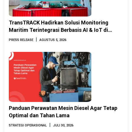
TransTRACK Hadirkan Solusi Monitoring
Maritim Terintegrasi Berbasis AI & IoT di
Indonesia Marine & Offshore Expo (IMOX)
|
PRESS RELEASE
AGUSTUS 5, 2026
2026
Panduan Perawatan Mesin Diesel Agar Tetap
Optimal dan Tahan Lama
|
STRATEGI OPERASIONAL
JULI 30, 2026