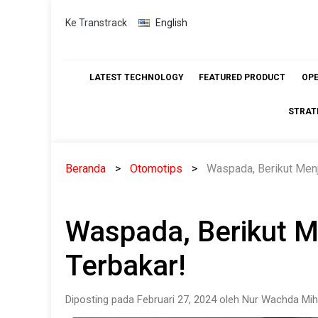
Skip
Ke Transtrack
English
to
content
LATEST TECHNOLOGY
FEATURED PRODUCT
OP
STRAT
Beranda
Otomotips
Waspada, Berikut Men
Waspada, Berikut M
Terbakar!
Diposting pada Februari 27, 2024 oleh Nur Wachda Mih