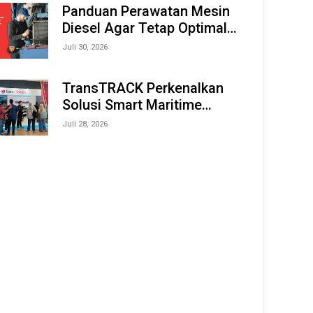
Offshore Expo (IMOX) 2026
Panduan Perawatan Mesin
Diesel Agar Tetap Optimal
dan Tahan Lama
Juli 30, 2026
TransTRACK Perkenalkan
Solusi Smart Maritime
Monitoring Berbasis AI dan
Juli 28, 2026
IoT di INAMARINE 2026