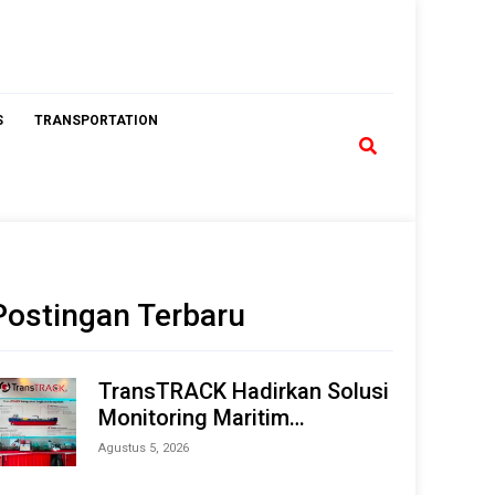
S
TRANSPORTATION
Postingan Terbaru
TransTRACK Hadirkan Solusi
Monitoring Maritim
Terintegrasi Berbasis AI &
Agustus 5, 2026
IoT di Indonesia Marine &