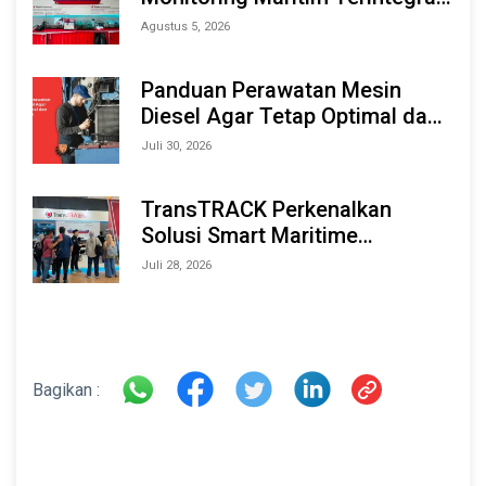
Berbasis AI & IoT di Indonesia
Agustus 5, 2026
Marine & Offshore Expo (IMOX)
2026
Panduan Perawatan Mesin
Diesel Agar Tetap Optimal dan
Tahan Lama
Juli 30, 2026
TransTRACK Perkenalkan
Solusi Smart Maritime
Monitoring Berbasis AI dan IoT
Juli 28, 2026
di INAMARINE 2026
Bagikan :