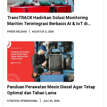
TransTRACK Hadirkan Solusi Monitoring
Maritim Terintegrasi Berbasis AI & IoT di
Indonesia Marine & Offshore Expo (IMOX)
|
PRESS RELEASE
AGUSTUS 5, 2026
2026
Panduan Perawatan Mesin Diesel Agar Tetap
Optimal dan Tahan Lama
|
STRATEGI OPERASIONAL
JULI 30, 2026