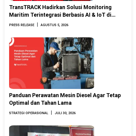
TransTRACK Hadirkan Solusi Monitoring
Maritim Terintegrasi Berbasis AI & IoT di
Indonesia Marine & Offshore Expo (IMOX)
|
PRESS RELEASE
AGUSTUS 5, 2026
2026
Panduan Perawatan Mesin Diesel Agar Tetap
Optimal dan Tahan Lama
|
STRATEGI OPERASIONAL
JULI 30, 2026