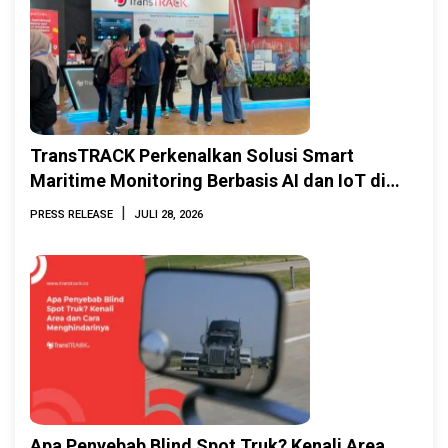
TransTRACK Perkenalkan Solusi Smart
Maritime Monitoring Berbasis AI dan IoT di
INAMARINE 2026
|
PRESS RELEASE
JULI 28, 2026
Apa Penyebab Blind Spot Truk? Kenali Area