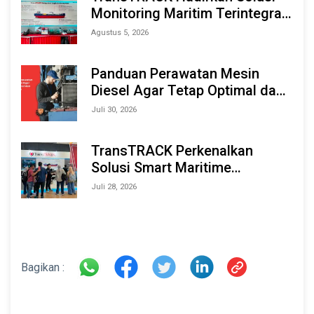
Monitoring Maritim Terintegrasi
Berbasis AI & IoT di Indonesia
Agustus 5, 2026
Marine & Offshore Expo (IMOX)
2026
Panduan Perawatan Mesin
Diesel Agar Tetap Optimal dan
Tahan Lama
Juli 30, 2026
TransTRACK Perkenalkan
Solusi Smart Maritime
Monitoring Berbasis AI dan IoT
Juli 28, 2026
di INAMARINE 2026
Bagikan :