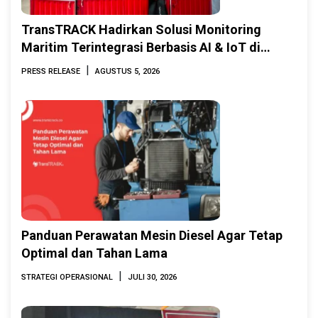
TransTRACK Hadirkan Solusi Monitoring
Maritim Terintegrasi Berbasis AI & IoT di
Indonesia Marine & Offshore Expo (IMOX)
|
PRESS RELEASE
AGUSTUS 5, 2026
2026
Panduan Perawatan Mesin Diesel Agar Tetap
Optimal dan Tahan Lama
|
STRATEGI OPERASIONAL
JULI 30, 2026