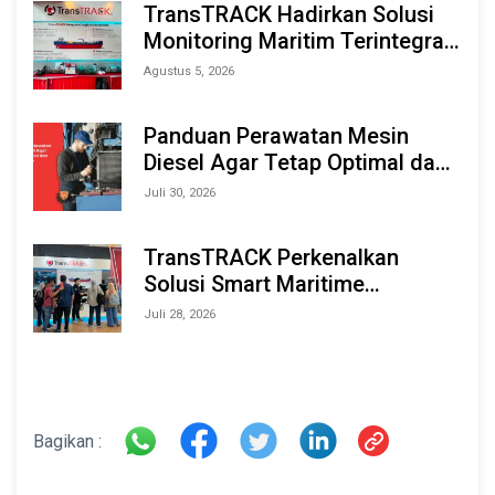
TransTRACK Hadirkan Solusi
Monitoring Maritim Terintegrasi
Berbasis AI & IoT di Indonesia
Agustus 5, 2026
Marine & Offshore Expo (IMOX)
2026
Panduan Perawatan Mesin
Diesel Agar Tetap Optimal dan
Tahan Lama
Juli 30, 2026
TransTRACK Perkenalkan
Solusi Smart Maritime
Monitoring Berbasis AI dan IoT
Juli 28, 2026
di INAMARINE 2026
Bagikan :