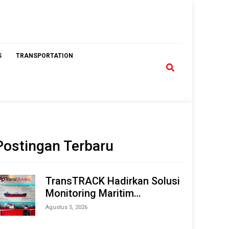
S
TRANSPORTATION
Postingan Terbaru
TransTRACK Hadirkan Solusi
Monitoring Maritim
Terintegrasi Berbasis AI &
Agustus 5, 2026
IoT di Indonesia Marine &