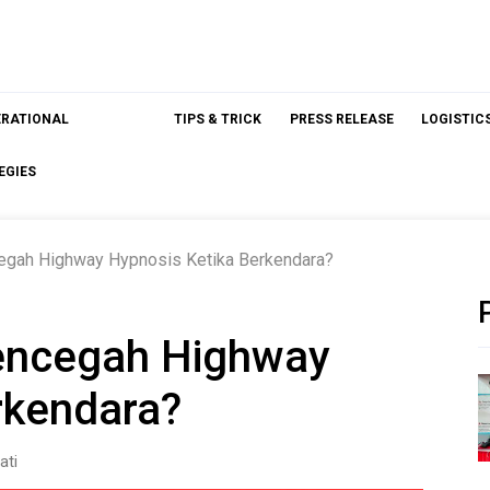
ERATIONAL
TIPS & TRICK
PRESS RELEASE
LOGISTIC
EGIES
gah Highway Hypnosis Ketika Berkendara?
encegah Highway
rkendara?
ati