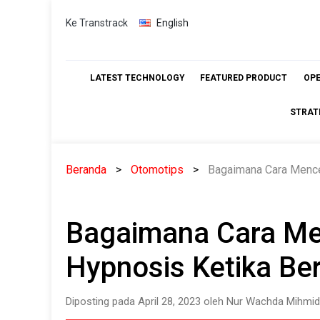
Skip
Ke Transtrack
English
to
content
LATEST TECHNOLOGY
FEATURED PRODUCT
OP
STRAT
Beranda
Otomotips
Bagaimana Cara Mence
Bagaimana Cara M
Hypnosis Ketika Be
Diposting pada April 28, 2023 oleh Nur Wachda Mihmid