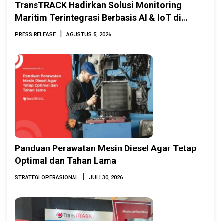
TransTRACK Hadirkan Solusi Monitoring
Maritim Terintegrasi Berbasis AI & IoT di
Indonesia Marine & Offshore Expo (IMOX)
|
PRESS RELEASE
AGUSTUS 5, 2026
2026
Panduan Perawatan Mesin Diesel Agar Tetap
Optimal dan Tahan Lama
|
STRATEGI OPERASIONAL
JULI 30, 2026