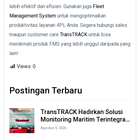
lebih efektif dan efisien. Gunakan juga
Fleet
Management System
untuk mengoptimalkan
produktivitas layanan 4PL Anda. Segera hubungi sales
maupun customer care
TransTRACK
untuk bisa
menikmati produk FMS yang lebih unggul daripada yang
lain!
Views:
0
Postingan Terbaru
TransTRACK Hadirkan Solusi
Monitoring Maritim Terintegrasi
Berbasis AI & IoT di Indonesia
Agustus 5, 2026
Marine & Offshore Expo (IMOX)