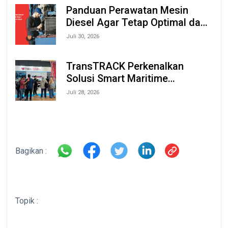
2026
Panduan Perawatan Mesin
Diesel Agar Tetap Optimal dan
Tahan Lama
Juli 30, 2026
TransTRACK Perkenalkan
Solusi Smart Maritime
Monitoring Berbasis AI dan IoT
Juli 28, 2026
di INAMARINE 2026
Bagikan :
Topik :