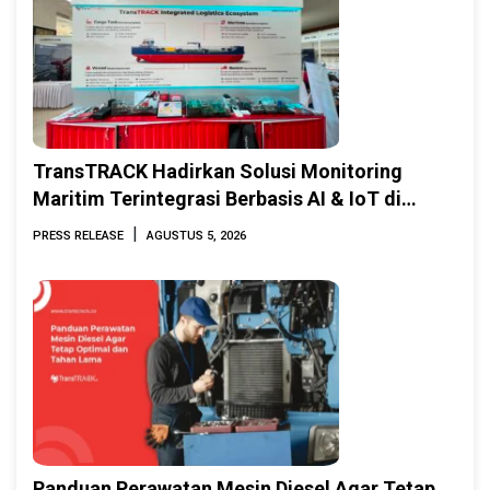
TransTRACK Hadirkan Solusi Monitoring
Maritim Terintegrasi Berbasis AI & IoT di
Indonesia Marine & Offshore Expo (IMOX)
|
PRESS RELEASE
AGUSTUS 5, 2026
2026
Panduan Perawatan Mesin Diesel Agar Tetap