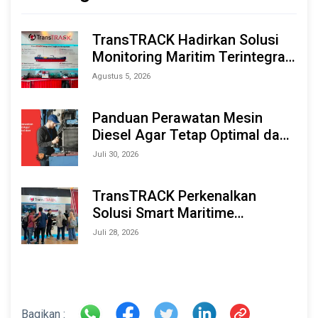
TransTRACK Hadirkan Solusi
Monitoring Maritim Terintegrasi
Berbasis AI & IoT di Indonesia
Agustus 5, 2026
Marine & Offshore Expo (IMOX)
2026
Panduan Perawatan Mesin
Diesel Agar Tetap Optimal dan
Tahan Lama
Juli 30, 2026
TransTRACK Perkenalkan
Solusi Smart Maritime
Monitoring Berbasis AI dan IoT
Juli 28, 2026
di INAMARINE 2026
Bagikan :