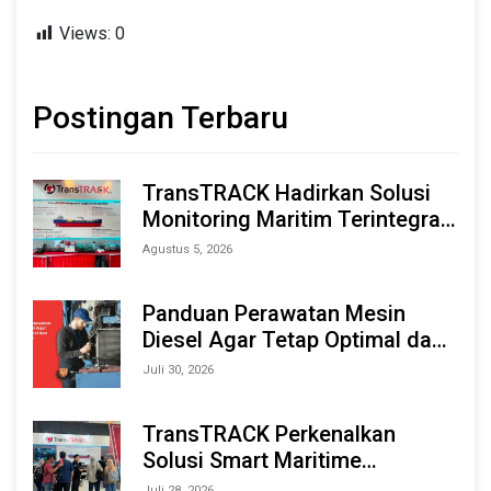
Views:
0
Postingan Terbaru
TransTRACK Hadirkan Solusi
Monitoring Maritim Terintegrasi
Berbasis AI & IoT di Indonesia
Agustus 5, 2026
Marine & Offshore Expo (IMOX)
2026
Panduan Perawatan Mesin
Diesel Agar Tetap Optimal dan
Tahan Lama
Juli 30, 2026
TransTRACK Perkenalkan
Solusi Smart Maritime
Monitoring Berbasis AI dan IoT
Juli 28, 2026