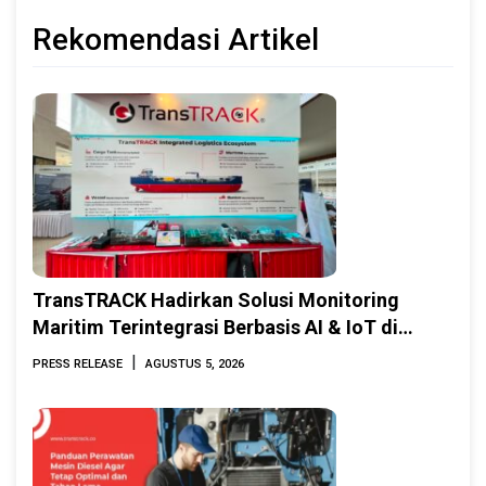
Rekomendasi Artikel
TransTRACK Hadirkan Solusi Monitoring
Maritim Terintegrasi Berbasis AI & IoT di
Indonesia Marine & Offshore Expo (IMOX)
|
PRESS RELEASE
AGUSTUS 5, 2026
2026