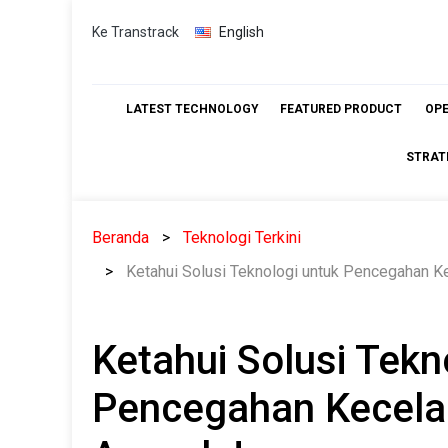
Skip
Ke Transtrack
English
to
content
LATEST TECHNOLOGY
FEATURED PRODUCT
OP
STRAT
Beranda
Teknologi Terkini
Ketahui Solusi Teknologi untuk Pencegahan K
Ketahui Solusi Tekn
Pencegahan Kecelak