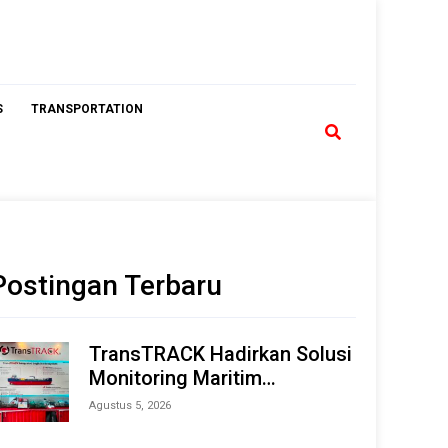
S
TRANSPORTATION
Postingan Terbaru
TransTRACK Hadirkan Solusi
Monitoring Maritim
Terintegrasi Berbasis AI &
Agustus 5, 2026
IoT di Indonesia Marine &