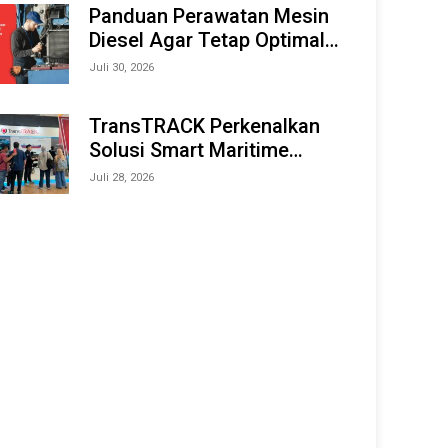
Offshore Expo (IMOX) 2026
Panduan Perawatan Mesin
Diesel Agar Tetap Optimal
dan Tahan Lama
Juli 30, 2026
TransTRACK Perkenalkan
Solusi Smart Maritime
Monitoring Berbasis AI dan
Juli 28, 2026
IoT di INAMARINE 2026