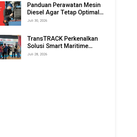
Offshore Expo (IMOX) 2026
Panduan Perawatan Mesin
Diesel Agar Tetap Optimal
dan Tahan Lama
Juli 30, 2026
TransTRACK Perkenalkan
Solusi Smart Maritime
Monitoring Berbasis AI dan
Juli 28, 2026
IoT di INAMARINE 2026