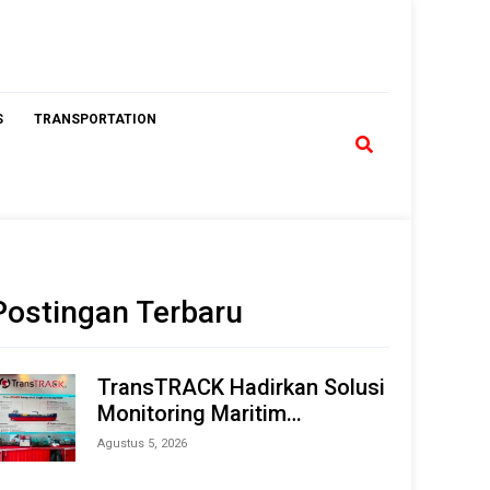
S
TRANSPORTATION
Postingan Terbaru
TransTRACK Hadirkan Solusi
Monitoring Maritim
Terintegrasi Berbasis AI &
Agustus 5, 2026
IoT di Indonesia Marine &