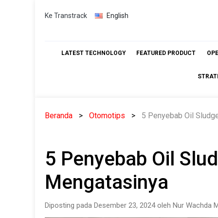
Skip
Ke Transtrack
English
to
content
LATEST TECHNOLOGY
FEATURED PRODUCT
OP
STRAT
Beranda
Otomotips
5 Penyebab Oil Sludg
5 Penyebab Oil Slu
Mengatasinya
Diposting pada Desember 23, 2024 oleh Nur Wachda M