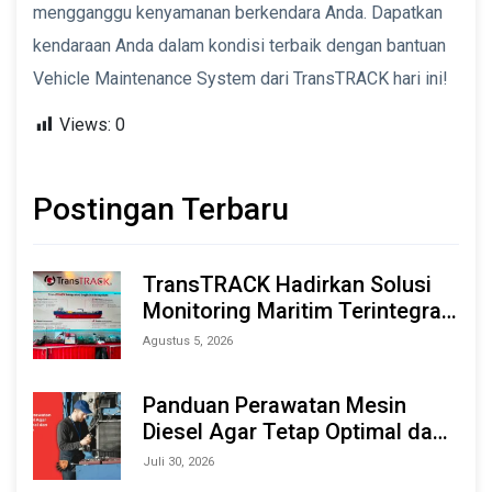
mengganggu kenyamanan berkendara Anda. Dapatkan
kendaraan Anda dalam kondisi terbaik dengan bantuan
Vehicle Maintenance System dari TransTRACK hari ini!
Views:
0
Postingan Terbaru
TransTRACK Hadirkan Solusi
Monitoring Maritim Terintegrasi
Berbasis AI & IoT di Indonesia
Agustus 5, 2026
Marine & Offshore Expo (IMOX)
2026
Panduan Perawatan Mesin
Diesel Agar Tetap Optimal dan
Tahan Lama
Juli 30, 2026