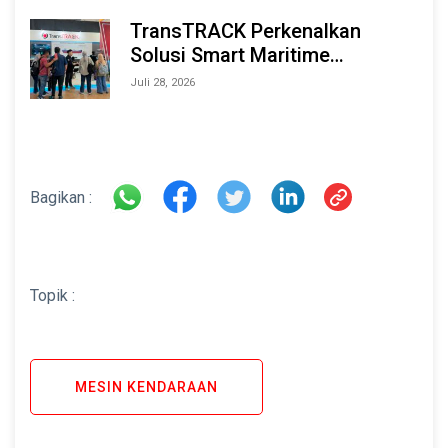
TransTRACK Perkenalkan
Solusi Smart Maritime
Monitoring Berbasis AI dan IoT
Juli 28, 2026
di INAMARINE 2026
Bagikan :
Topik :
MESIN KENDARAAN