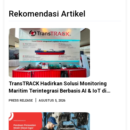
Rekomendasi Artikel
TransTRACK Hadirkan Solusi Monitoring
Maritim Terintegrasi Berbasis AI & IoT di
Indonesia Marine & Offshore Expo (IMOX)
|
PRESS RELEASE
AGUSTUS 5, 2026
2026