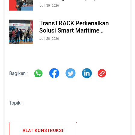
Tahan Lama
Juli 30, 2026
TransTRACK Perkenalkan
Solusi Smart Maritime
Monitoring Berbasis AI dan IoT
Juli 28, 2026
di INAMARINE 2026
Bagikan :
Topik :
ALAT KONSTRUKSI