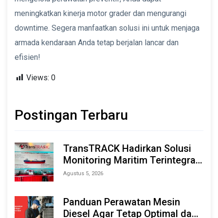
meningkatkan kinerja motor grader dan mengurangi
downtime. Segera manfaatkan solusi ini untuk menjaga
armada kendaraan Anda tetap berjalan lancar dan
efisien!
Views:
0
Postingan Terbaru
TransTRACK Hadirkan Solusi
Monitoring Maritim Terintegrasi
Berbasis AI & IoT di Indonesia
Agustus 5, 2026
Marine & Offshore Expo (IMOX)
2026
Panduan Perawatan Mesin
Diesel Agar Tetap Optimal dan