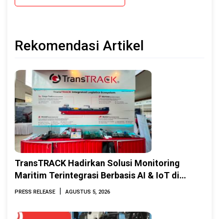
Rekomendasi Artikel
TransTRACK Hadirkan Solusi Monitoring
Maritim Terintegrasi Berbasis AI & IoT di
Indonesia Marine & Offshore Expo (IMOX)
|
PRESS RELEASE
AGUSTUS 5, 2026
2026