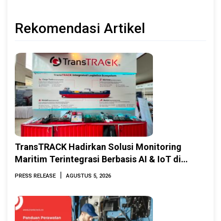
Rekomendasi Artikel
TransTRACK Hadirkan Solusi Monitoring
Maritim Terintegrasi Berbasis AI & IoT di
Indonesia Marine & Offshore Expo (IMOX)
|
PRESS RELEASE
AGUSTUS 5, 2026
2026