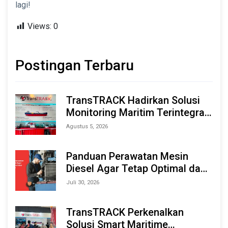
lagi!
Views:
0
Postingan Terbaru
TransTRACK Hadirkan Solusi
Monitoring Maritim Terintegrasi
Berbasis AI & IoT di Indonesia
Agustus 5, 2026
Marine & Offshore Expo (IMOX)
2026
Panduan Perawatan Mesin
Diesel Agar Tetap Optimal dan
Tahan Lama
Juli 30, 2026
TransTRACK Perkenalkan
Solusi Smart Maritime