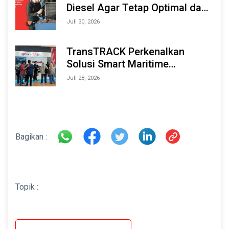
Diesel Agar Tetap Optimal dan
Tahan Lama
Juli 30, 2026
TransTRACK Perkenalkan
Solusi Smart Maritime
Monitoring Berbasis AI dan IoT
Juli 28, 2026
di INAMARINE 2026
Bagikan :
Topik :