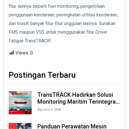
fitur lainnya seperti fuel monitoring, pengelolaan
penggunaan kendaraan, peningkatan utilitas kendaraan,
dan masih banyak fitur-fitur unggulan lainnya. Gunakan
FMS maupun VSS untuk menggunakan fitur Driver
Fatigue TransTRACK!
Views:
0
Postingan Terbaru
TransTRACK Hadirkan Solusi
Monitoring Maritim Terintegrasi
Berbasis AI & IoT di Indonesia
Agustus 5, 2026
Marine & Offshore Expo (IMOX)
2026
Panduan Perawatan Mesin