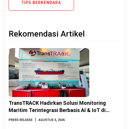
TIPS BERKENDARA
Rekomendasi Artikel
TransTRACK Hadirkan Solusi Monitoring
Maritim Terintegrasi Berbasis AI & IoT di
Indonesia Marine & Offshore Expo (IMOX)
|
PRESS RELEASE
AGUSTUS 5, 2026
2026